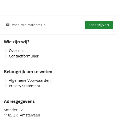
Abonneer
Inschrijven
u
op
onze
Wie zijn wij?
nieuwsbrief
Over ons
Contactformulier
Belangrijk om te weten
Algemene Voorwaarden
Privacy Statement
Adresgegevens
Smederij 2
1185 ZR Amstelveen