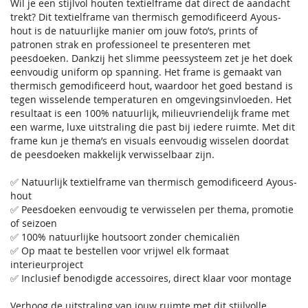
Wil je een stijlvol houten textielframe dat direct de aandacht
trekt? Dit textielframe van thermisch gemodificeerd Ayous-
hout is de natuurlijke manier om jouw foto’s, prints of
patronen strak en professioneel te presenteren met
peesdoeken. Dankzij het slimme peessysteem zet je het doek
eenvoudig uniform op spanning. Het frame is gemaakt van
thermisch gemodificeerd hout, waardoor het goed bestand is
tegen wisselende temperaturen en omgevingsinvloeden. Het
resultaat is een 100% natuurlijk, milieuvriendelijk frame met
een warme, luxe uitstraling die past bij iedere ruimte. Met dit
frame kun je thema’s en visuals eenvoudig wisselen doordat
de peesdoeken makkelijk verwisselbaar zijn.
✅ Natuurlijk textielframe van thermisch gemodificeerd Ayous-
hout
✅ Peesdoeken eenvoudig te verwisselen per thema, promotie
of seizoen
✅ 100% natuurlijke houtsoort zonder chemicaliën
✅ Op maat te bestellen voor vrijwel elk formaat
interieurproject
✅ Inclusief benodigde accessoires, direct klaar voor montage
Verhoog de uitstraling van jouw ruimte met dit stijlvolle