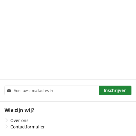
Limoen
Roze
Wit
Geel
Donkerblauw
Abonneer
Inschrijven
u
op
onze
Wie zijn wij?
nieuwsbrief
Over ons
Contactformulier