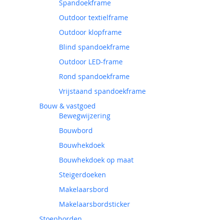
Spandoekframe
Outdoor textielframe
Outdoor klopframe
Blind spandoekframe
Outdoor LED-frame
Rond spandoekframe
Vrijstaand spandoekframe
Bouw & vastgoed
Bewegwijzering
Bouwbord
Bouwhekdoek
Bouwhekdoek op maat
Steigerdoeken
Makelaarsbord
Makelaarsbordsticker
Stoepborden