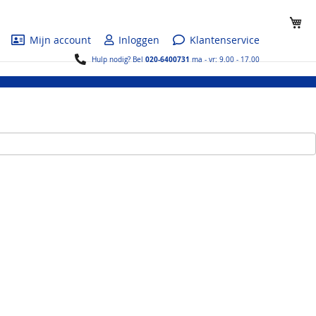
Wi
Mijn account
Inloggen
Klantenservice
020-6400731
Hulp nodig? Bel
ma - vr: 9.00 - 17.00