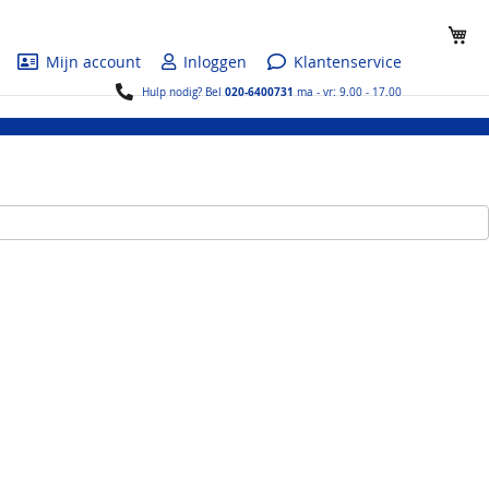
Wi
Mijn account
Inloggen
Klantenservice
020-6400731
Hulp nodig? Bel
ma - vr: 9.00 - 17.00