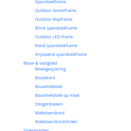
Spandoekframe
Outdoor textielframe
Outdoor klopframe
Blind spandoekframe
Outdoor LED-frame
Rond spandoekframe
Vrijstaand spandoekframe
Bouw & vastgoed
Bewegwijzering
Bouwbord
Bouwhekdoek
Bouwhekdoek op maat
Steigerdoeken
Makelaarsbord
Makelaarsbordsticker
Stoepborden