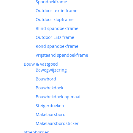
Spandoekframe
Outdoor textielframe
Outdoor klopframe
Blind spandoekframe
Outdoor LED-frame
Rond spandoekframe
Vrijstaand spandoekframe
Bouw & vastgoed
Bewegwijzering
Bouwbord
Bouwhekdoek
Bouwhekdoek op maat
Steigerdoeken
Makelaarsbord
Makelaarsbordsticker
Stoepborden