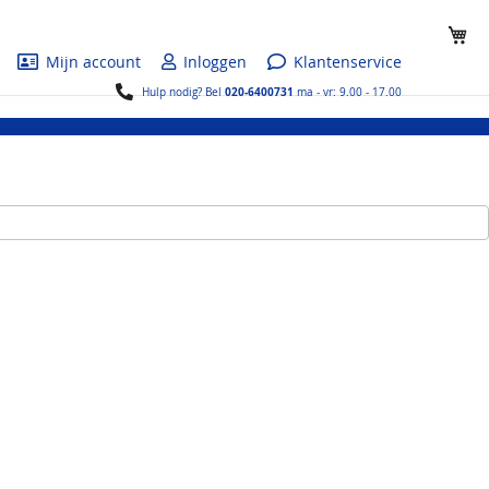
Wi
Mijn account
Inloggen
Klantenservice
020-6400731
Hulp nodig? Bel
ma - vr: 9.00 - 17.00