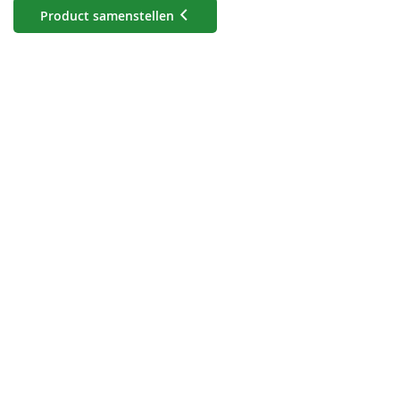
Product samenstellen
a5 staand
(148 x 210 mm)
a4 staand
(210 x 297 mm)
a5 liggend
(210 x 148mm)
a6 staand
(105 x 148 mm)
Custom
Selecteer
Bevestigen
formaat
deze optie
om het
visitekaartje
Breedte
:
mm
Hoogte
:
mm
in een
custom
formaat te
bestellen.