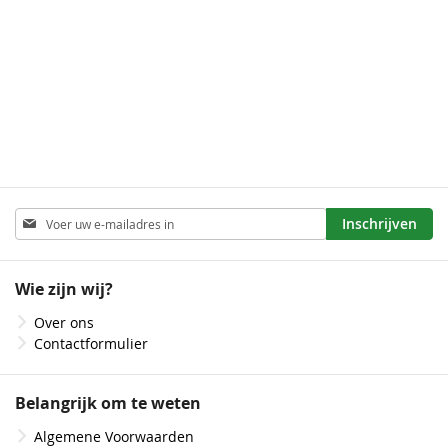
met
zonder
Abonneer
Inschrijven
u
op
onze
Wie zijn wij?
nieuwsbrief
Over ons
Contactformulier
Belangrijk om te weten
Algemene Voorwaarden