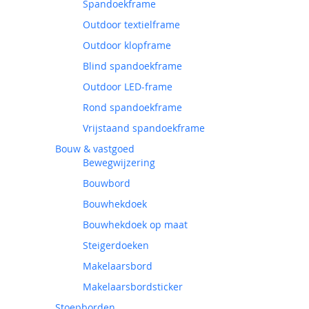
Spandoekframe
Outdoor textielframe
Outdoor klopframe
Blind spandoekframe
Outdoor LED-frame
Rond spandoekframe
Vrijstaand spandoekframe
Bouw & vastgoed
Bewegwijzering
Bouwbord
Bouwhekdoek
Bouwhekdoek op maat
Steigerdoeken
Makelaarsbord
Makelaarsbordsticker
Stoepborden