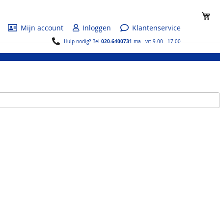
Wi
Mijn account
Inloggen
Klantenservice
020-6400731
Hulp nodig? Bel
ma - vr: 9.00 - 17.00