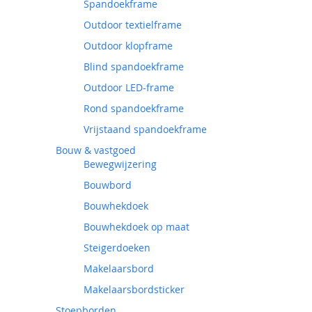
Spandoekframe
Outdoor textielframe
Outdoor klopframe
Blind spandoekframe
Outdoor LED-frame
Rond spandoekframe
Vrijstaand spandoekframe
Bouw & vastgoed
Bewegwijzering
Bouwbord
Bouwhekdoek
Bouwhekdoek op maat
Steigerdoeken
Makelaarsbord
Makelaarsbordsticker
Stoepborden