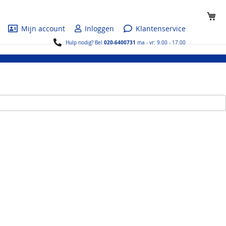
Wi
Mijn account
Inloggen
Klantenservice
020-6400731
Hulp nodig? Bel
ma - vr: 9.00 - 17.00