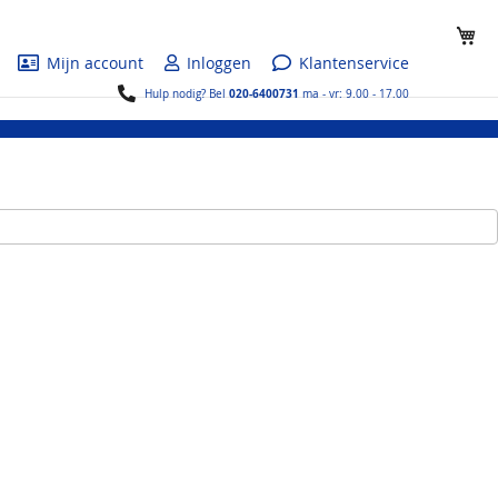
Wi
Mijn account
Inloggen
Klantenservice
020-6400731
Hulp nodig? Bel
ma - vr: 9.00 - 17.00