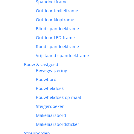
Spandoekframe
Outdoor textielframe
Outdoor klopframe
Blind spandoekframe
Outdoor LED-frame
Rond spandoekframe
Vrijstaand spandoekframe
Bouw & vastgoed
Bewegwijzering
Bouwbord
Bouwhekdoek
Bouwhekdoek op maat
Steigerdoeken
Makelaarsbord
Makelaarsbordsticker
Stoepborden