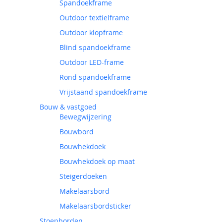
Spandoekframe
Outdoor textielframe
Outdoor klopframe
Blind spandoekframe
Outdoor LED-frame
Rond spandoekframe
Vrijstaand spandoekframe
Bouw & vastgoed
Bewegwijzering
Bouwbord
Bouwhekdoek
Bouwhekdoek op maat
Steigerdoeken
Makelaarsbord
Makelaarsbordsticker
Stoepborden