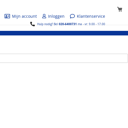
Wi
Mijn account
Inloggen
Klantenservice
020-6400731
Hulp nodig? Bel
ma - vr: 9.00 - 17.00