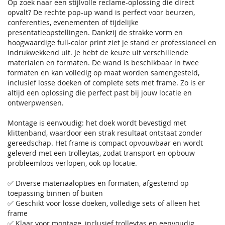
Op zoek naar een stijlvolle reclame-oplossing die direct
opvalt? De rechte pop-up wand is perfect voor beurzen,
conferenties, evenementen of tijdelijke
presentatieopstellingen. Dankzij de strakke vorm en
hoogwaardige full-color print ziet je stand er professioneel en
indrukwekkend uit. Je hebt de keuze uit verschillende
materialen en formaten. De wand is beschikbaar in twee
formaten en kan volledig op maat worden samengesteld,
inclusief losse doeken of complete sets met frame. Zo is er
altijd een oplossing die perfect past bij jouw locatie en
ontwerpwensen.
Montage is eenvoudig: het doek wordt bevestigd met
klittenband, waardoor een strak resultaat ontstaat zonder
gereedschap. Het frame is compact opvouwbaar en wordt
geleverd met een trolleytas, zodat transport en opbouw
probleemloos verlopen, ook op locatie.
✅ Diverse materiaalopties en formaten, afgestemd op
toepassing binnen of buiten
✅ Geschikt voor losse doeken, volledige sets of alleen het
frame
✅ Klaar voor montage, inclusief trolleytas en eenvoudig