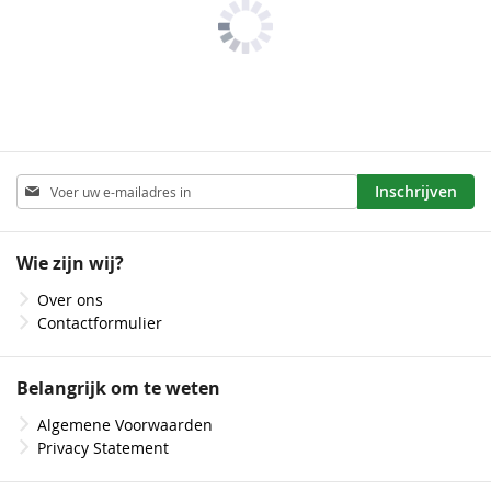
Abonneer
Inschrijven
u
op
onze
Wie zijn wij?
nieuwsbrief
Over ons
Contactformulier
Belangrijk om te weten
Algemene Voorwaarden
Privacy Statement