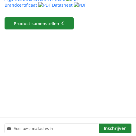
Brandcertificaat
Datasheet
Product samenstellen
Abonneer
Inschrijven
u