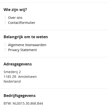
op
onze
Wie zijn wij?
nieuwsbrief
Over ons
Contactformulier
Belangrijk om te weten
Algemene Voorwaarden
Privacy Statement
Adresgegevens
Smederij 2
1185 ZR Amstelveen
Nederland
Bedrijfsgegevens
BTW: NL0015.30.868.B44