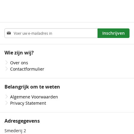
Abonneer
Inschrijven
u
op
onze
Wie zijn wij?
nieuwsbrief
Over ons
Contactformulier
Belangrijk om te weten
Algemene Voorwaarden
Privacy Statement
Adresgegevens
Smederij 2