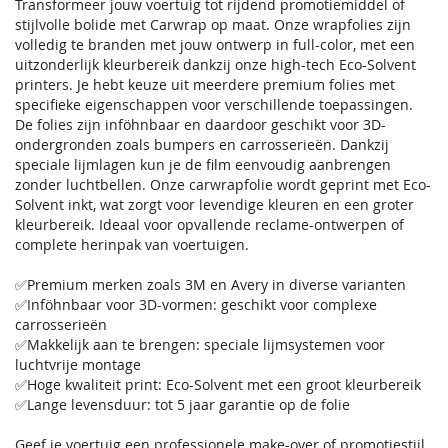
Transformeer jouw voertuig tot rijdend promotiemiddel of
stijlvolle bolide met Carwrap op maat. Onze wrapfolies zijn
volledig te branden met jouw ontwerp in full-color, met een
uitzonderlijk kleurbereik dankzij onze high-tech Eco-Solvent
printers. Je hebt keuze uit meerdere premium folies met
specifieke eigenschappen voor verschillende toepassingen.
De folies zijn inföhnbaar en daardoor geschikt voor 3D-
ondergronden zoals bumpers en carrosserieën. Dankzij
speciale lijmlagen kun je de film eenvoudig aanbrengen
zonder luchtbellen. Onze carwrapfolie wordt geprint met Eco-
Solvent inkt, wat zorgt voor levendige kleuren en een groter
kleurbereik. Ideaal voor opvallende reclame-ontwerpen of
complete herinpak van voertuigen.
✅Premium merken zoals 3M en Avery in diverse varianten
✅Inföhnbaar voor 3D-vormen: geschikt voor complexe
carrosserieën
✅Makkelijk aan te brengen: speciale lijmsystemen voor
luchtvrije montage
✅Hoge kwaliteit print: Eco-Solvent met een groot kleurbereik
✅Lange levensduur: tot 5 jaar garantie op de folie
Geef je voertuig een professionele make-over of promotiestijl