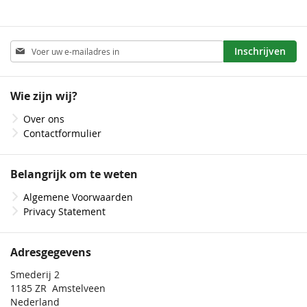
Abonneer
Inschrijven
u
op
onze
Wie zijn wij?
nieuwsbrief
Over ons
Contactformulier
Belangrijk om te weten
Algemene Voorwaarden
Privacy Statement
Adresgegevens
Smederij 2
1185 ZR Amstelveen
Nederland