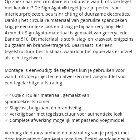
Op zoek naar een circulaire en robuuste wand- of vloertegel
met karakter? De Sign Again® tegeltjes zijn perfect voor
interieurprojecten, beursinrichting of duurzame decoraties.
Dankzij het circulaire materiaal van gebruikte spandoeken
krijg je een unieke look én draag je bij aan recycling. Het
4 mm dik Sign Again-materiaal is gemaakt van gerecyclede
Banner 510. Dit materiaal is sterk, slag‑ en krasvast, enigszins
buigzaam én brandvertragend. Daarnaast is er een
tegelstructuur beschikbaar, waardoor het oppervlak eruitziet
als echt tegelwerk.
Montage is eenvoudig: de tegeltjes kun je gebruiken voor
wand- of vloerprojecten en afwerken met voegmiddel voor
een tegelachtige uitstraling.
✅ 100% circulair materiaal, gemaakt van
spandoekreststromen
✅ Slagvast, buigzaam én brandveilig
✅ Verkrijgbaar met tegelstructuur voor authentieke look
✅ Complete afwerking mogelijk met passend voegmiddel
Verhoog de duurzaamheid én uitstraling van je project met
deze innovatieve Sign Again tegeltjes. Bestel vandaag nog je