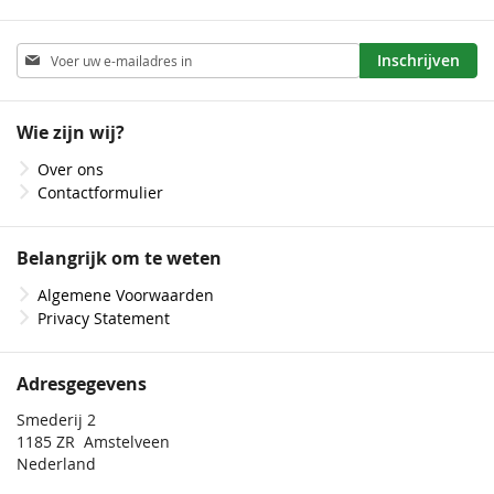
Abonneer
Inschrijven
u
op
onze
Wie zijn wij?
nieuwsbrief
Over ons
Contactformulier
Belangrijk om te weten
Algemene Voorwaarden
Privacy Statement
Adresgegevens
Smederij 2
1185 ZR Amstelveen
Nederland