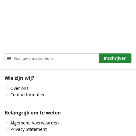
Abonneer
Inschrijven
u
op
onze
Wie zijn wij?
nieuwsbrief
Over ons
Contactformulier
Belangrijk om te weten
Algemene Voorwaarden
Privacy Statement