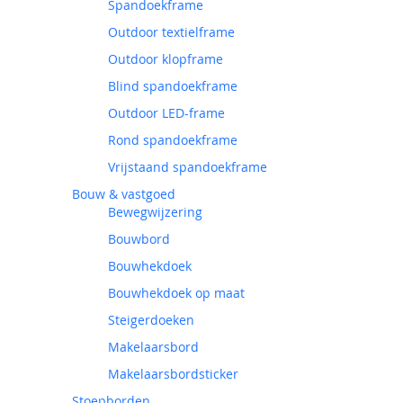
Spandoekframe
Outdoor textielframe
Outdoor klopframe
Blind spandoekframe
Outdoor LED-frame
Rond spandoekframe
Vrijstaand spandoekframe
Bouw & vastgoed
Bewegwijzering
Bouwbord
Bouwhekdoek
Bouwhekdoek op maat
Steigerdoeken
Makelaarsbord
Makelaarsbordsticker
Stoepborden