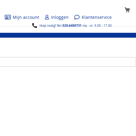
Wi
Mijn account
Inloggen
Klantenservice
020-6400731
Hulp nodig? Bel
ma - vr: 9.00 - 17.00