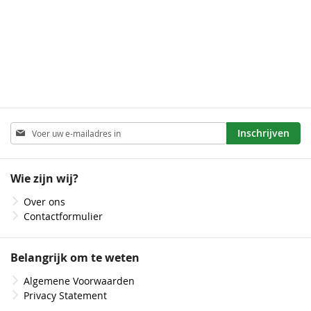
Abonneer
Inschrijven
u
op
onze
Wie zijn wij?
nieuwsbrief
Over ons
Contactformulier
Belangrijk om te weten
Algemene Voorwaarden
Privacy Statement