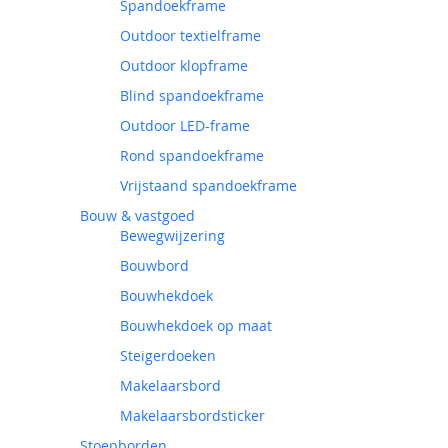
Spandoekframe
Outdoor textielframe
Outdoor klopframe
Blind spandoekframe
Outdoor LED-frame
Rond spandoekframe
Vrijstaand spandoekframe
Bouw & vastgoed
Bewegwijzering
Bouwbord
Bouwhekdoek
Bouwhekdoek op maat
Steigerdoeken
Makelaarsbord
Makelaarsbordsticker
Stoepborden