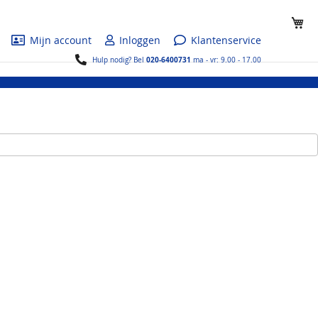
Wi
Mijn account
Inloggen
Klantenservice
020-6400731
Hulp nodig? Bel
ma - vr: 9.00 - 17.00