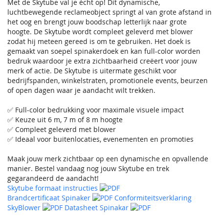
Met de Skytube val je écht op! Dit dynamische,
luchtbewegende reclameobject springt al van grote afstand in
het oog en brengt jouw boodschap letterlijk naar grote
hoogte. De Skytube wordt compleet geleverd met blower
zodat hij meteen gereed is om te gebruiken. Het doek is
gemaakt van soepel spinakerdoek en kan full-color worden
bedruk waardoor je extra zichtbaarheid creëert voor jouw
merk of actie. De Skytube is uitermate geschikt voor
bedrijfspanden, winkelstraten, promotionele events, beurzen
of open dagen waar je aandacht wilt trekken.
✅ Full-color bedrukking voor maximale visuele impact
✅ Keuze uit 6 m, 7 m of 8 m hoogte
✅ Compleet geleverd met blower
✅ Ideaal voor buitenlocaties, evenementen en promoties
Maak jouw merk zichtbaar op een dynamische en opvallende
manier. Bestel vandaag nog jouw Skytube en trek
gegarandeerd de aandacht!
Skytube formaat instructies
Brandcertificaat Spinaker
Conformiteitsverklaring
SkyBlower
Datasheet Spinakar