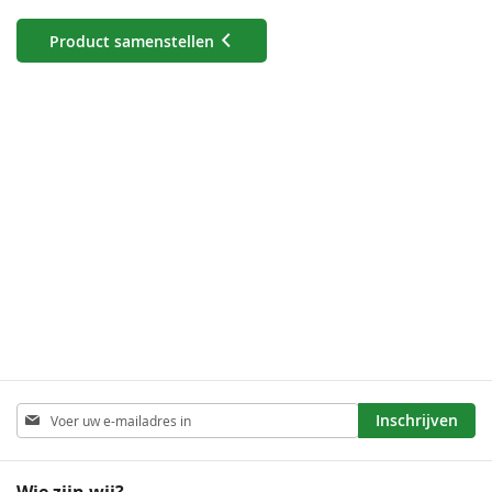
Product samenstellen
Abonneer
Inschrijven
u
op
onze