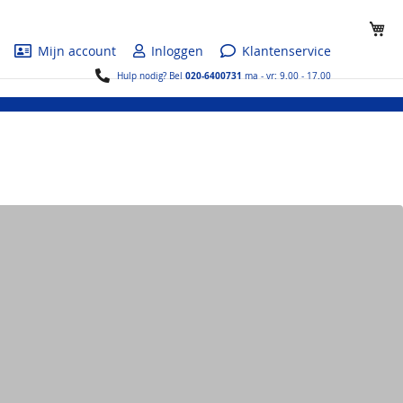
Wi
Mijn account
Inloggen
Klantenservice
020-6400731
Hulp nodig? Bel
ma - vr: 9.00 - 17.00