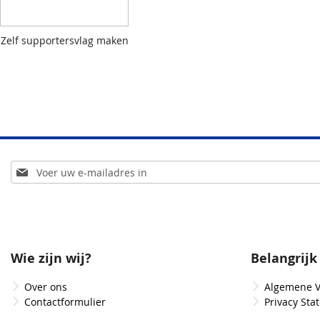
Zelf supportersvlag maken
Abonneer
u
op
onze
nieuwsbrief
Wie zijn wij?
Belangrijk
Over ons
Algemene 
Contactformulier
Privacy Sta