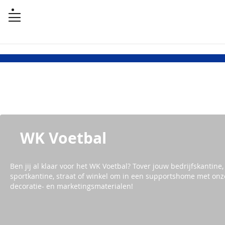
WK Voetbal
Ben jij al klaar voor het WK Voetbal? Tover jouw bedrijfskantine,
sportkantine, straat of winkel om in een supportshome met onz
decoratie- en marketingsmaterialen!