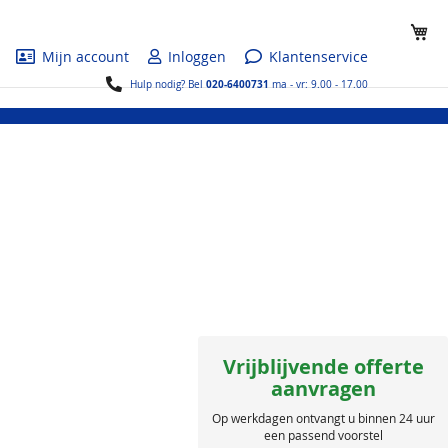
Wi
Mijn account
Inloggen
Klantenservice
020-6400731
Hulp nodig? Bel
ma - vr: 9.00 - 17.00
Vrijblijvende offerte
aanvragen
Op werkdagen ontvangt u binnen 24 uur
een passend voorstel