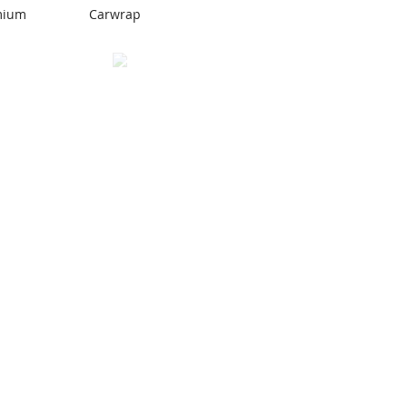
mium
Carwrap